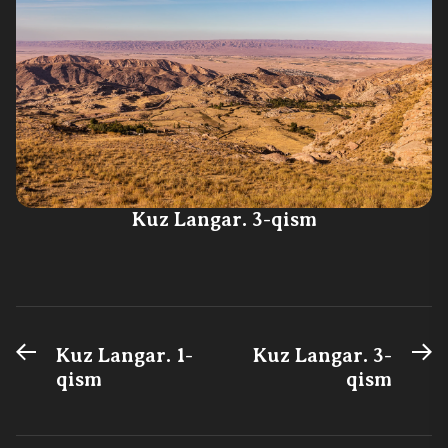
Kuz Langar. 3-qism
Previous
N
Post
Kuz Langar. 1-
Kuz Langar. 3-
post:
po
qism
qism
menyusi