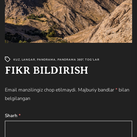
KUZ
,
LANGAR
,
PANORAMA
,
PANORAMA 360°
,
TOG’LAR
FIKR BILDIRISH
Email manzilingiz chop etilmaydi.
Majburiy bandlar
*
bilan
belgilangan
Sharh
*