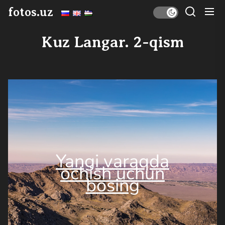
Skip
fotos.uz
to
the
Kuz Langar. 2-qism
content
Yangi varaqda
ochish uchun
bosing