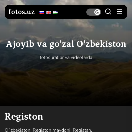
Skip
to
fotos.uz
the
content
Ajoyib va go'zal O'zbekiston
fotosuratlar va videolarda
Registon
Oʻzbekiston. Registon maydoni. Registan.