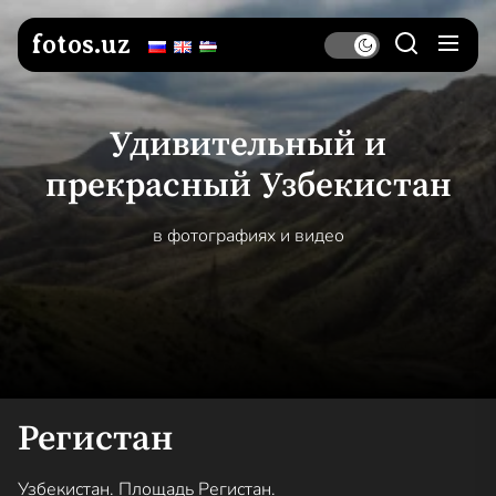
Перейти
к
fotos.uz
содержимому
Удивительный и
прекрасный Узбекистан
в фотографиях и видео
Регистан
Узбекистан. Площадь Регистан.