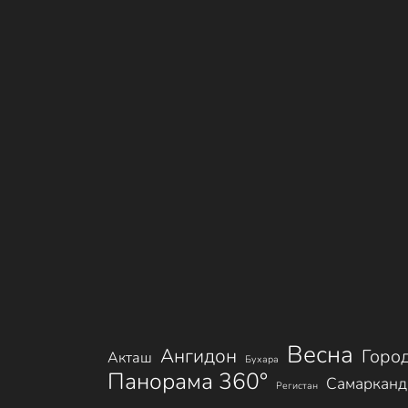
Весна
Ангидон
Горо
Акташ
Бухара
Панорама 360°
Самарканд
Регистан