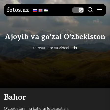
Skip
to
fotos.uz
the
content
Ajoyib va go'zal O'zbekiston
fotosuratlar va videolarda
Bahor
O’zbekistonning bahorgi fotosuratlari.