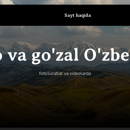
Sayt haqida
 va go'zal O'zb
fotosuratlar va videolarda