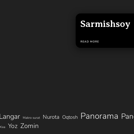
Sarmishsoy
READ MORE
Panorama
Pan
Langar
Nurota
Oqtosh
Makro surat
Zomin
Yoz
Xiva