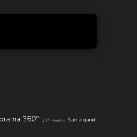
orama 360°
Samarqand
Qish
Registon