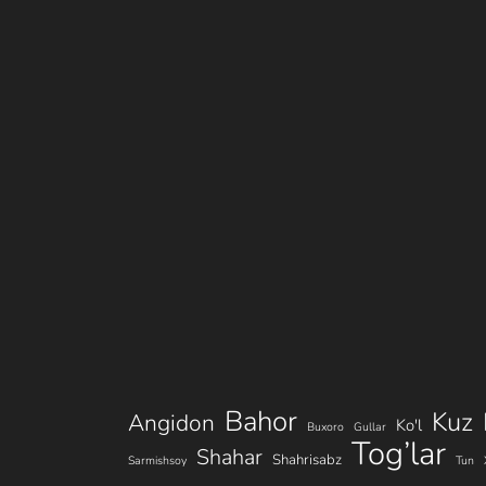
Bahor
Kuz
Angidon
Ko'l
Buxoro
Gullar
Tog’lar
Shahar
Shahrisabz
Sarmishsoy
Tun