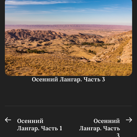
Осенний Лангар. Часть 3
Предыдущая
С
Навигация
Осенний
Осенний
запись:
за
Лангар. Часть 1
Лангар. Часть
по
3