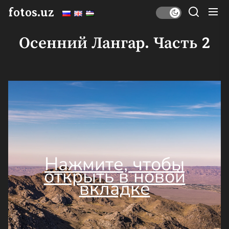
Перейти
fotos.uz
к
содержимому
Осенний Лангар. Часть 2
Нажмите, чтобы
открыть в новой
вкладке