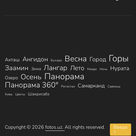
записям
Горы
Весна
Ангидон
Город
Акташ
Бухара
Лангар
Заамин
Лето
Нурата
Зима
Макро
Ночь
Панорама
Осень
Озеро
Панорама 360°
Самарканд
Регистан
Сармыш
Шахрисабз
Хива
Цветы
Copyright © 2026
fotos.uz.
All rights reserved.
Вверх
↑