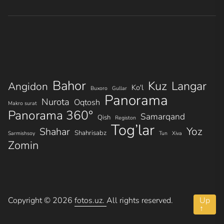
Bahor
Kuz
Langar
Angidon
Ko'l
Buxoro
Gullar
Panorama
Nurota
Oqtosh
Makro surat
Panorama 360°
Samarqand
Qish
Registon
Tog’lar
Yoz
Shahar
Shahrisabz
Sarmishsoy
Tun
Xiva
Zomin
Copyright © 2026
fotos.uz.
All rights reserved.
Up
↑