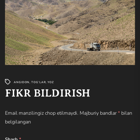
ANGIDON
,
TOG’LAR
,
YOZ
FIKR BILDIRISH
Email manzilingiz chop etilmaydi.
Majburiy bandlar
*
bilan
belgilangan
Sharh
*