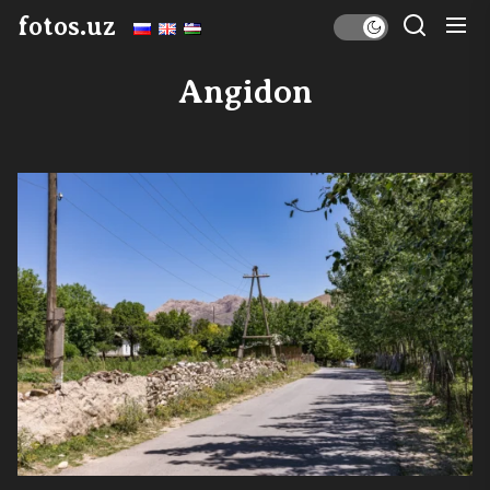
Skip
fotos.uz
to
the
Angidon
content