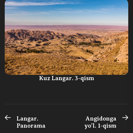
Kuz Langar. 3-qism
Previous
N
Post
Langar.
Angidonga
post:
po
Panorama
yo’l. 1-qism
menyusi