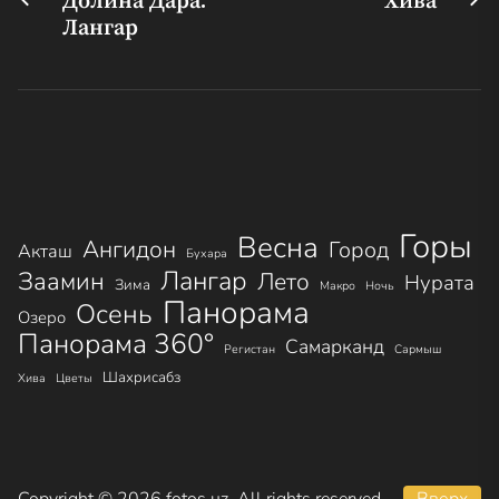
Навигация
Долина Дара.
Хива
запись:
за
Лангар
по
записям
Горы
Весна
Ангидон
Город
Акташ
Бухара
Лангар
Заамин
Лето
Нурата
Зима
Макро
Ночь
Панорама
Осень
Озеро
Панорама 360°
Самарканд
Регистан
Сармыш
Шахрисабз
Хива
Цветы