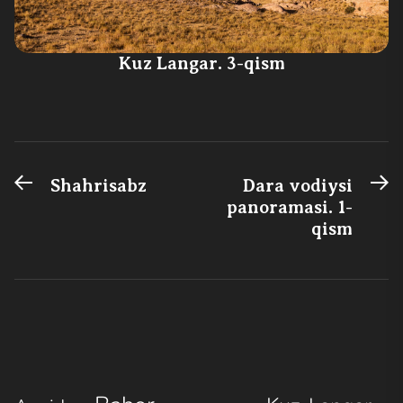
Kuz Langar. 3-qism
Previous
N
Post
Shahrisabz
Dara vodiysi
post:
po
panoramasi. 1-
menyusi
qism