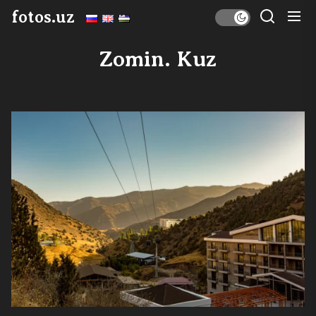
Skip
fotos.uz
to
the
Zomin. Kuz
content