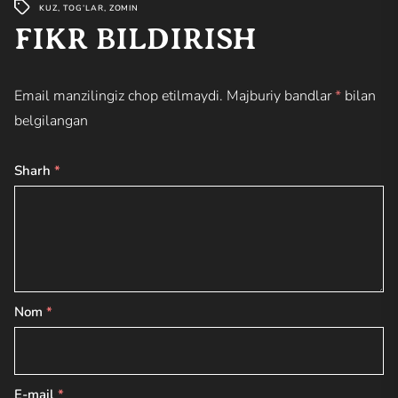
KUZ
,
TOG’LAR
,
ZOMIN
FIKR BILDIRISH
Email manzilingiz chop etilmaydi.
Majburiy bandlar
*
bilan
belgilangan
Sharh
*
Nom
*
E-mail
*