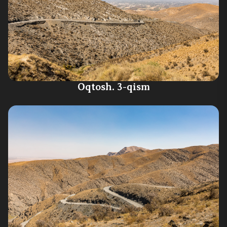
Oqtosh. 3-qism