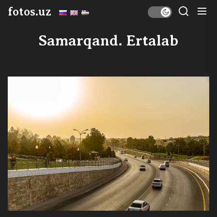
Skip
fotos.uz
to
the
Samarqand. Ertalab
content