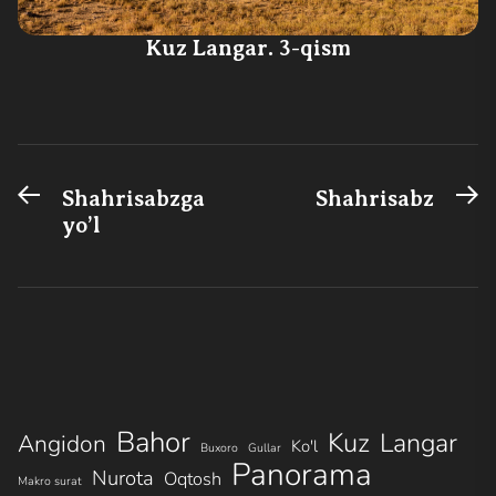
Kuz Langar. 3-qism
Previous
N
Post
Shahrisabzga
Shahrisabz
post:
po
yo’l
menyusi
Bahor
Kuz
Langar
Angidon
Ko'l
Buxoro
Gullar
Panorama
Nurota
Oqtosh
Makro surat