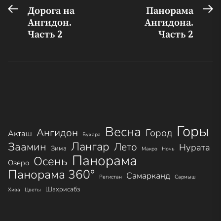
Предыдущая
С
Навигация
Дорога на
Панорама
запись:
за
Ангидон.
Ангидона.
по
Часть 2
Часть 2
записям
Горы
Весна
Ангидон
Город
Акташ
Бухара
Лангар
Заамин
Лето
Нурата
Зима
Макро
Ночь
Панорама
Осень
Озеро
Панорама 360°
Самарканд
Регистан
Сармыш
Шахрисабз
Хива
Цветы