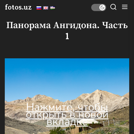
Перейти
fotos.uz
к
содержимому
Панорама Ангидона. Часть
1
Нажмите, чтобы
открыть в новой
вкладке