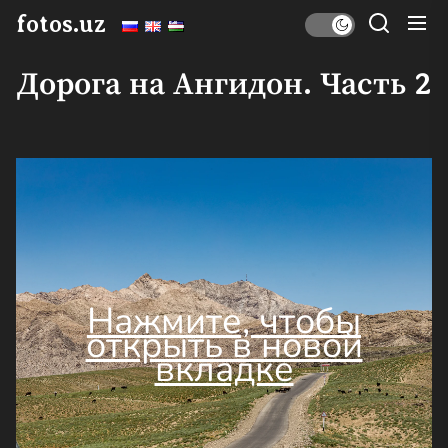
Перейти
fotos.uz
к
содержимому
Дорога на Ангидон. Часть 2
Нажмите, чтобы
открыть в новой
вкладке