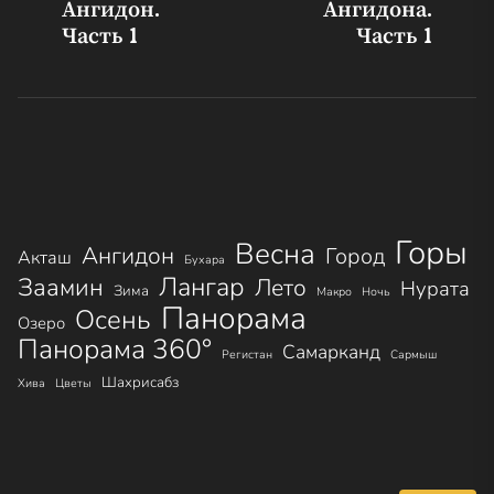
запись:
за
Ангидон.
Ангидона.
по
Часть 1
Часть 1
записям
Горы
Весна
Ангидон
Город
Акташ
Бухара
Лангар
Заамин
Лето
Нурата
Зима
Макро
Ночь
Панорама
Осень
Озеро
Панорама 360°
Самарканд
Регистан
Сармыш
Шахрисабз
Хива
Цветы