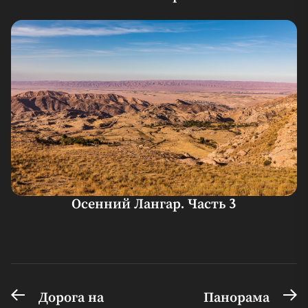
Осенний Лангар. Часть 3
Предыдущая
С
Навигация
Дорога на
Панорама