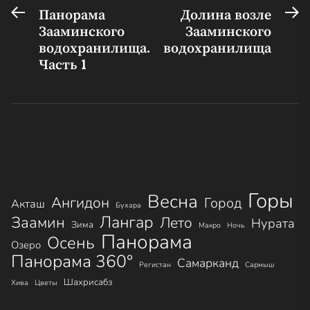
Предыдущая
С
Навигация
Панорама
Долина возле
запись:
за
Зааминского
Зааминского
по
водохранилища.
водохранилища
записям
Часть 1
Горы
Весна
Ангидон
Город
Акташ
Бухара
Лангар
Заамин
Лето
Нурата
Зима
Макро
Ночь
Панорама
Осень
Озеро
Панорама 360°
Самарканд
Регистан
Сармыш
Шахрисабз
Хива
Цветы