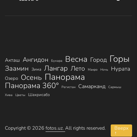
записям
Горы
Весна
Ангидон
Город
Акташ
Бухара
Лангар
Заамин
Лето
Нурата
Зима
Макро
Ночь
Панорама
Осень
Озеро
Панорама 360°
Самарканд
Регистан
Сармыш
Шахрисабз
Хива
Цветы
Copyright © 2026
fotos.uz.
All rights reserved.
Вверх
↑