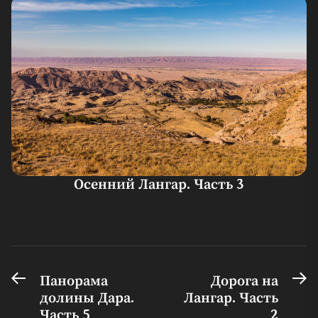
Осенний Лангар. Часть 3
Предыдущая
С
Навигация
Панорама
Дорога на
запись:
за
долины Дара.
Лангар. Часть
по
Часть 5
2