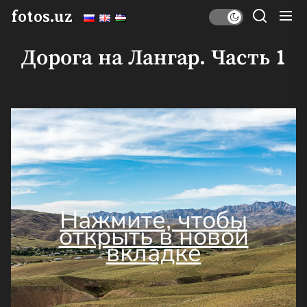
Перейти
fotos.uz
к
содержимому
Дорога на Лангар. Часть 1
Нажмите, чтобы
открыть в новой
вкладке