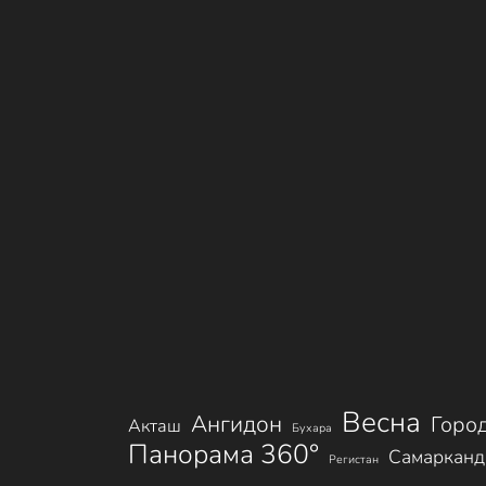
Весна
Ангидон
Горо
Акташ
Бухара
Панорама 360°
Самарканд
Регистан